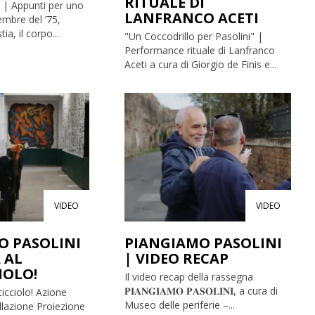
RITUALE DI
i | Appunti per uno
LANFRANCO ACETI
vembre del ’75,
tia, il corpo...
"Un Coccodrillo per Pasolini" |
Performance rituale di Lanfranco
Aceti a cura di Giorgio de Finis e...
VIDEO
VIDEO
O PASOLINI
PIANGIAMO PASOLINI
 AL
| VIDEO RECAP
IOLO!
Il video recap della rassegna
𝐏𝐈𝐀𝐍𝐆𝐈𝐀𝐌𝐎 𝐏𝐀𝐒𝐎𝐋𝐈𝐍𝐈, a cura di
icciolo! Azione
Museo delle periferie –...
llazione Proiezione