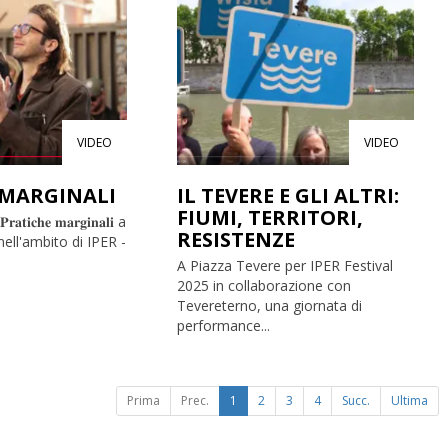
VIDEO
VIDEO
 MARGINALI
IL TEVERE E GLI ALTRI:
FIUMI, TERRITORI,
𝐢𝐜𝐡𝐞 𝐦𝐚𝐫𝐠𝐢𝐧𝐚𝐥𝐢 a
RESISTENZE
nell'ambito di IPER -
A Piazza Tevere per IPER Festival
2025 in collaborazione con
Tevereterno, una giornata di
performance...
Prima
Prec.
1
2
3
4
Succ.
Ultima