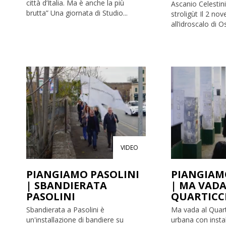
città d’Italia. Ma è anche la più
Ascanio Celestin
brutta” Una giornata di Studio...
stroligùt Il 2 no
all’idroscalo di Os
VIDEO
PIANGIAMO PASOLINI
PIANGIAM
| SBANDIERATA
| MA VADA
PASOLINI
QUARTICC
Sbandierata a Pasolini è
Ma vada al Quart
un'installazione di bandiere su
urbana con insta