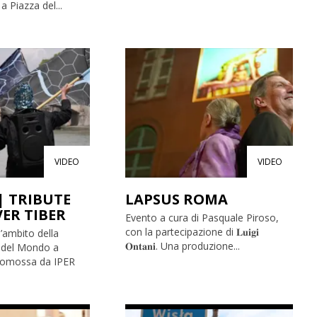
a Piazza del...
VIDEO
VIDEO
| TRIBUTE
LAPSUS ROMA
VER TIBER
Evento a cura di Pasquale Piroso,
con la partecipazione di 𝐋𝐮𝐢𝐠𝐢
l’ambito della
𝐎𝐧𝐭𝐚𝐧𝐢. Una produzione...
i del Mondo a
romossa da IPER