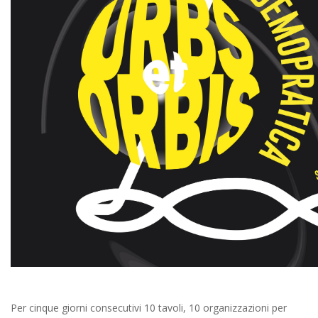
Per cinque giorni consecutivi 10 tavoli, 10 organizzazioni per