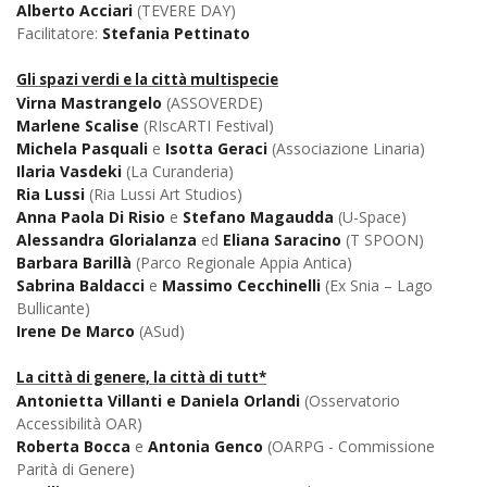
Alberto Acciari
(TEVERE DAY)
Facilitatore:
Stefania Pettinato
Gli spazi verdi e la città multispecie
Virna Mastrangelo
(ASSOVERDE)
Marlene Scalise
(RIscARTI Festival)
Michela Pasquali
e
Isotta Geraci
(Associazione Linaria)
Ilaria Vasdeki
(La Curanderia)
Ria Lussi
(Ria Lussi Art Studios)
Anna Paola Di Risio
e
Stefano Magaudda
(U-Space)
Alessandra Glorialanza
ed
Eliana Saracino
(T SPOON)
Barbara Barillà
(Parco Regionale Appia Antica)
Sabrina Baldacci
e
Massimo Cecchinelli
(Ex Snia – Lago
Bullicante)
Irene De Marco
(ASud)
La città di genere, la città di tutt*
Antonietta Villanti e Daniela Orlandi
(Osservatorio
Accessibilità OAR)
Roberta Bocca
e
Antonia Genco
(OARPG - Commissione
Parità di Genere)