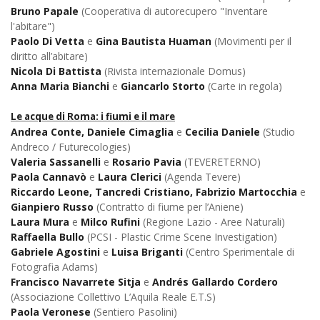
Bruno Papale
(Cooperativa di autorecupero "Inventare
l'abitare")
Paolo Di Vetta
e
Gina Bautista
Huaman
(Movimenti per il
diritto all’abitare)
Nicola Di Battista
(Rivista internazionale Domus)
Anna Maria Bianchi
e
Giancarlo Storto
(Carte in regola)
Le acque di Roma: i fiumi e il mare
Andrea Conte, Daniele Cimaglia
e
Cecilia Daniele
(Studio
Andreco / Futurecologies)
Valeria Sassanelli
e
Rosario Pavia
(TEVERETERNO)
Paola Cannavò
e
Laura Clerici
(Agenda Tevere)
Riccardo Leone, Tancredi Cristiano,
Fabrizio Martocchia
e
Gianpiero Russo
(Contratto di fiume per l’Aniene)
Laura Mura
e
Milco Rufini
(Regione Lazio - Aree Naturali)
Raffaella Bullo
(PCSI - Plastic Crime Scene Investigation)
Gabriele Agostini
e
Luisa Briganti
(Centro Sperimentale di
Fotografia Adams)
Francisco Navarrete Sitja
e
Andrés Gallardo Cordero
(Associazione Collettivo L’Aquila Reale E.T.S)
Paola Veronese
(Sentiero Pasolini)