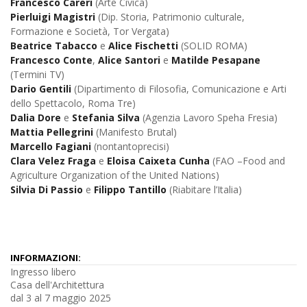
Francesco Careri
(Arte Civica)
Pierluigi Magistri
(Dip. Storia, Patrimonio culturale,
Formazione e Società, Tor Vergata)
Beatrice Tabacco
e
Alice Fischetti
(SOLID ROMA)
Francesco Conte
,
Alice Santori
e
Matilde Pesapane
(Termini TV)
Dario Gentili
(Dipartimento di Filosofia, Comunicazione e Arti
dello Spettacolo, Roma Tre)
Dalia Dore
e
Stefania Silva
(Agenzia Lavoro Speha Fresia)
Mattia Pellegrini
(Manifesto Brutal)
Marcello Fagiani
(nontantoprecisi)
Clara Velez Fraga
e
Eloisa Caixeta Cunha
(FAO –Food and
Agriculture Organization of the United Nations)
Silvia Di Passio
e
Filippo Tantillo
(Riabitare l’Italia)
INFORMAZIONI:
Ingresso libero
Casa dell'Architettura
dal 3 al 7 maggio 2025