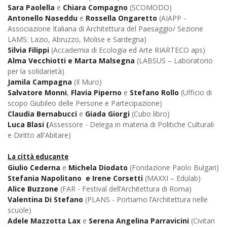
Sara Paolella
e
Chiara Compagno
(SCOMODO)
Antonello Naseddu
e
Rossella Ongaretto
(AIAPP -
Associazione Italiana di Architettura del Paesaggio/ Sezione
LAMS: Lazio, Abruzzo, Molise e Sardegna)
Silvia Filippi
(Accademia di Ecologia ed Arte RIARTECO aps)
Alma Vecchiotti e Marta Malsegna
(LABSUS – Laboratorio
per la solidarietà)
Jamila Campagna
(Il Muro)
Salvatore Monni
,
Flavia Piperno
e
Stefano Rollo
(Ufficio di
scopo Giubileo delle Persone e Partecipazione)
Claudia Bernabucci
e
Giada Giorgi
(Cubo libro)
Luca Blasi (
Assessore - Delega in materia di Politiche Culturali
e Diritto all'Abitare)
La città educante
Giulio Cederna
e
Michela Diodato
(Fondazione Paolo Bulgari)
Stefania Napolitano e Irene
Corsetti
(MAXXI – Edulab)
Alice Buzzone
(FAR - Festival dell’Architettura di Roma)
Valentina Di Stefano
(PLANS - Portiamo l’Architettura nelle
scuole)
Adele Mazzotta Lax
e
Serena Angelina Parravicini
(Civitan