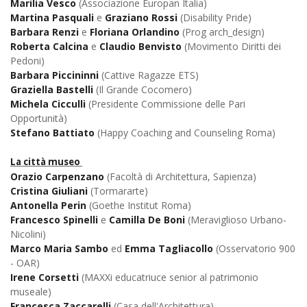
Marilia Vesco
(Associazione Europan Italia)
Martina Pasquali
e
Graziano Rossi
(Disability Pride)
Barbara Renzi
e
Floriana Orlandino
(Prog arch_design)
Roberta Calcina
e
Claudio Benvisto
(Movimento Diritti dei
Pedoni)
Barbara Piccininni
(Cattive Ragazze ETS)
Graziella Bastelli
(Il Grande Cocomero)
Michela Cicculli
(Presidente Commissione delle Pari
Opportunità)
Stefano Battiato
(Happy Coaching and Counseling Roma)
La città museo
Orazio Carpenzano
(Facoltà di Architettura, Sapienza)
Cristina Giuliani
(Tormararte)
Antonella Perin
(Goethe Institut Roma)
Francesco Spinelli
e
Camilla De Boni
(Meraviglioso Urbano-
Nicolini)
Marco Maria Sambo
ed
Emma Tagliacollo
(Osservatorio 900
- OAR)
Irene Corsetti
(MAXXi educatriuce senior al patrimonio
museale)
Francesca Zaccarelli
(Casa dell'Architettura)