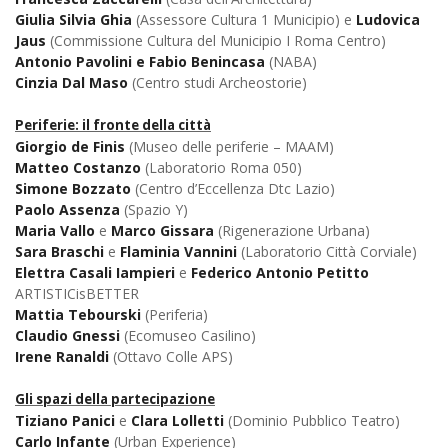
Giulia Silvia Ghia
(Assessore Cultura 1 Municipio) e
Ludovica
Jaus
(Commissione Cultura del Municipio I Roma Centro)
Antonio Pavolini e Fabio Benincasa
(NABA)
Cinzia Dal Maso
(Centro studi Archeostorie)
Periferie: il fronte della città
Giorgio de Finis
(Museo delle periferie – MAAM)
Matteo Costanzo
(Laboratorio Roma 050)
Simone Bozzato
(Centro d’Eccellenza Dtc Lazio)
Paolo Assenza
(Spazio Y)
Maria Vallo
e
Marco Gissara
(Rigenerazione Urbana)
Sara Braschi
e
Flaminia Vannini
(Laboratorio Città Corviale)
Elettra Casali Iampieri
e
Federico Antonio Petitto
ARTISTICisBETTER
Mattia Tebourski
(Periferia)
Claudio Gnessi
(Ecomuseo Casilino)
Irene Ranaldi
(Ottavo Colle APS)
Gli spazi della partecipazione
Tiziano Panici
e
Clara Lolletti
(Dominio Pubblico Teatro)
Carlo Infante
(Urban Experience)