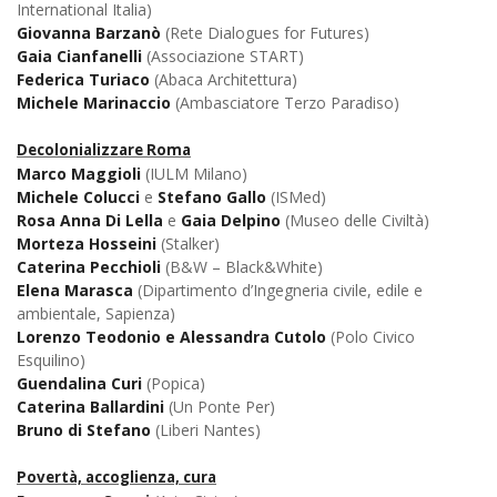
International Italia)
Giovanna Barzanò
(Rete Dialogues for Futures)
Gaia Cianfanelli
(Associazione START)
Federica Turiaco
(Abaca Architettura)
Michele Marinaccio
(Ambasciatore Terzo Paradiso)
Decolonializzare Roma
Marco Maggioli
(IULM Milano)
Michele Colucci
e
Stefano Gallo
(ISMed)
Rosa Anna Di Lella
e
Gaia Delpino
(Museo delle Civiltà)
Morteza Hosseini
(Stalker)
Caterina Pecchioli
(B&W – Black&White)
Elena Marasca
(Dipartimento d’Ingegneria civile, edile e
ambientale, Sapienza)
Lorenzo Teodonio e Alessandra Cutolo
(Polo Civico
Esquilino)
Guendalina Curi
(Popica)
Caterina Ballardini
(Un Ponte Per)
Bruno di Stefano
(Liberi Nantes)
Povertà, accoglienza, cura