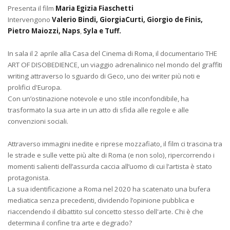
Presenta il film
Maria Egizia Fiaschetti
Intervengono
Valerio Bindi, GiorgiaCurti, Giorgio de Finis,
Pietro Maiozzi, Naps
,
Syla e Tuff.
In sala il 2 aprile alla Casa del Cinema di Roma, il documentario
THE
ART OF DISOBEDIENCE, un viaggio adrenalinico nel mondo del graffiti
writing attraverso lo sguardo di Geco, uno dei writer più noti e
prolifici d'Europa.
Con un’ostinazione notevole e uno stile inconfondibile, ha
trasformato la sua arte in un atto di sfida alle regole e alle
convenzioni sociali.
Attraverso immagini inedite e riprese mozzafiato, il film ci trascina tra
le strade e sulle vette più alte di Roma (e non solo), ripercorrendo i
momenti salienti dell’assurda caccia all’uomo di cui l’artista è stato
protagonista.
La sua identificazione a Roma nel 2020 ha scatenato una bufera
mediatica senza precedenti, dividendo l’opinione pubblica e
riaccendendo il dibattito sul concetto stesso dell'arte. Chi è che
determina il confine tra arte e degrado?