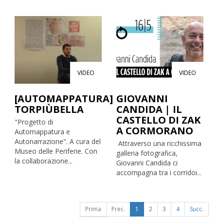
VIDEO
VIDEO
[AUTOMAPPATURA]
GIOVANNI
TORPIÙBELLA
CANDIDA | IL
CASTELLO DI ZAK
"Progetto di
A CORMORANO
Automappatura e
Autonarrazione". A cura del
Attraverso una ricchissima
Museo delle Periferie. Con
galleria fotografica,
la collaborazione...
Giovanni Candida ci
accompagna tra i corridoi...
Prima
Prec.
1
2
3
4
Succ.