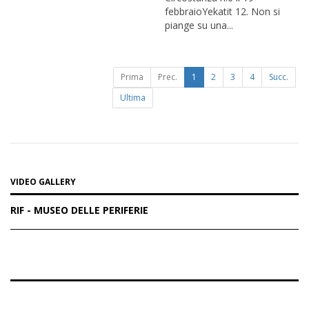
febbraioYekatit 12. Non si
piange su una...
Prima
Prec.
1
2
3
4
Succ.
Ultima
VIDEO GALLERY
RIF - MUSEO DELLE PERIFERIE