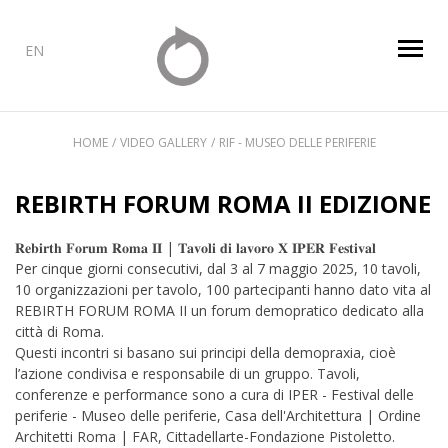
EN
HOME
VIDEO GALLERY
RIF - MUSEO DELLE PERIFERIE
REBIRTH FORUM ROMA II EDIZIONE
𝐑𝐞𝐛𝐢𝐫𝐭𝐡 𝐅𝐨𝐫𝐮𝐦 𝐑𝐨𝐦𝐚 𝐈𝐈 | 𝐓𝐚𝐯𝐨𝐥𝐢 𝐝𝐢 𝐥𝐚𝐯𝐨𝐫𝐨 𝐗 𝐈𝐏𝐄𝐑 𝐅𝐞𝐬𝐭𝐢𝐯𝐚𝐥
Per cinque giorni consecutivi, dal 3 al 7 maggio 2025, 10 tavoli,
10 organizzazioni per tavolo, 100 partecipanti hanno dato vita al
REBIRTH FORUM ROMA II un forum demopratico dedicato alla
città di Roma
.
Questi incontri si basano sui principi della demopraxia, cioè
l’azione condivisa e responsabile di un gruppo. Tavoli,
conferenze e performance sono a cura di IPER - Festival delle
periferie - Museo delle periferie, Casa dell'Architettura | Ordine
Architetti Roma | FAR, Cittadellarte-Fondazione Pistoletto.