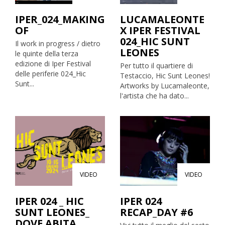
IPER_024_MAKING
LUCAMALEONTE
OF
X IPER FESTIVAL
024_HIC SUNT
Il work in progress / dietro
LEONES
le quinte della terza
edizione di Iper Festival
Per tutto il quartiere di
delle periferie 024_Hic
Testaccio, Hic Sunt Leones!
Sunt...
Artworks by Lucamaleonte,
l'artista che ha dato...
VIDEO
VIDEO
IPER 024 _ HIC
IPER 024
SUNT LEONES_
RECAP_DAY #6
DOVE ABITA