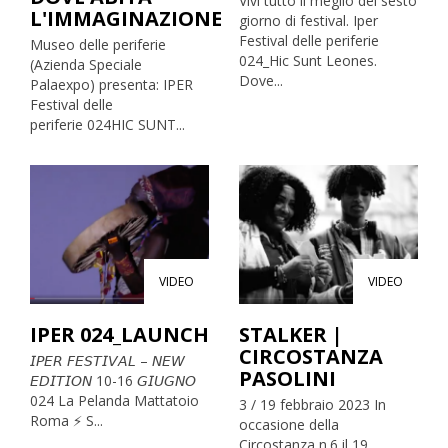
Vivi tutto il meglio del sesto
L'IMMAGINAZIONE
giorno di festival. Iper
Festival delle periferie
Museo delle periferie
024_Hic Sunt Leones.
(Azienda Speciale
Dove...
Palaexpo) presenta: IPER
Festival delle
periferie 024HIC SUNT...
VIDEO
VIDEO
IPER 024_LAUNCH
STALKER |
CIRCOSTANZA
𝘐𝘗𝘌𝘙 𝘍𝘌𝘚𝘛𝘐𝘝𝘈𝘓 – 𝘕𝘌𝘞
PASOLINI
𝘌𝘋𝘐𝘛𝘐𝘖𝘕 10-16 𝘎𝘐𝘜𝘎𝘕𝘖
024 La Pelanda Mattatoio
3 / 19 febbraio 2023 In
Roma ⚡ S...
occasione della
Circostanza n.6 il 19