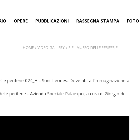
RIO
OPERE
PUBBLICAZIONI
RASSEGNA STAMPA
FOTO 
HOME
VIDEO GALLERY
RIF - MUSEO DELLE PERIFERIE
al delle periferie 024_Hic Sunt Leones. Dove abita l'immaginazione a
e periferie - Azienda Speciale Palaexpo, a cura di Giorgio de