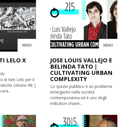
VIDEO
VIDEO
I LELO X
JOSE LOUIS VALLEJO E
BELINDA TATO |
CULTIVATING URBAN
EW
COMPLEXITY
di Keti Lelo per il
Pratiche Urbane #8 |
Lo spazio pubblico è un problema
ura...
emergente nella società
contemporanea ed è uno degli
indicatori chiave...