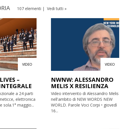
ORIA
107 elementi |
Vedi tutti »
VIDEO
VIDEO
LIVES –
NWNW: ALESSANDRO
 INTEGRALE
MELIS X RESILIENZA
ionale a 24 parti
Video intervento di Alessandro Melis
meticce, elettronica
nell'ambito di NEW WORDS NEW
e sola.1° maggio...
WORLD. Parole Voci Corpi • giovedì
16...