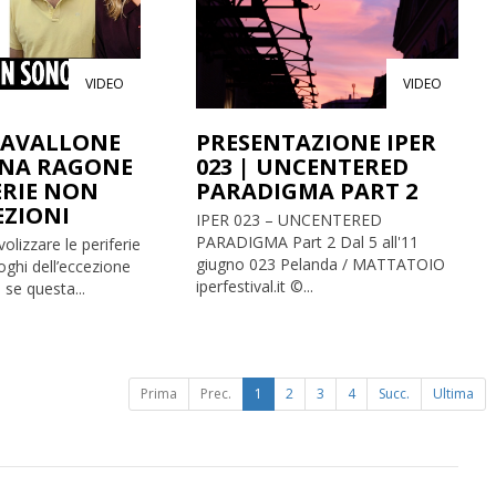
VIDEO
VIDEO
AVALLONE
PRESENTAZIONE IPER
NA RAGONE
023 | UNCENTERED
FERIE NON
PARADIGMA PART 2
EZIONI
IPER 023 – UNCENTERED
PARADIGMA Part 2 Dal 5 all'11
olizzare le periferie
giugno 023 Pelanda / MATTATOIO
oghi dell’eccezione
iperfestival.it ©...
 se questa...
Prima
Prec.
1
2
3
4
Succ.
Ultima