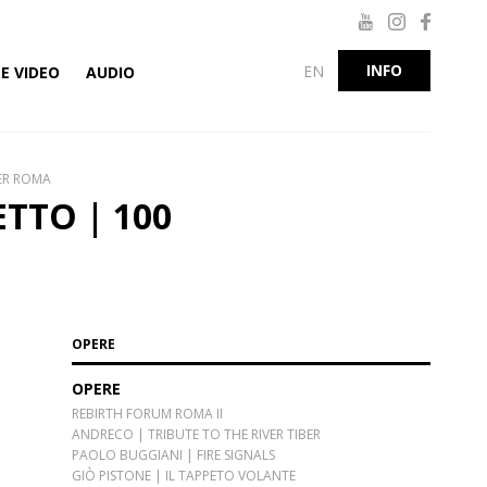
INFO
EN
E VIDEO
AUDIO
ER ROMA
TTO | 100
OPERE
OPERE
REBIRTH FORUM ROMA II
ANDRECO | TRIBUTE TO THE RIVER TIBER
PAOLO BUGGIANI | FIRE SIGNALS
GIÒ PISTONE | IL TAPPETO VOLANTE