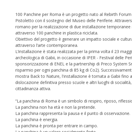
100 Panchine per Roma è un progetto nato al Rebirth Forum 
Pistoletto con il sostegno del Museo delle Periferie. Attraverso
romano per la realizzazione di due installazione temporanee r
attraverso 100 panchine in plastica riciclata.
Obiettivo del progetto è generare un impatto sociale e culturale
attraverso l’arte contemporanea.
L’installazione è stata realizzata per la prima volta il 23 mag
archeologica di Gabii,
in occasione di IPER - Festival delle Per
sponsorizzazione di ENEL e la partnership di Preco System Srl 
risparmio per ogni panchina di 85 kg di Co2). Successivamente
mostra Back to Nature, l'installazione è tornata a Gabii fino 
dislocazione definitiva presso scuole e altri luoghi di socialità,
cittadinanza attiva.
“La panchina di Roma è un simbolo di respiro, riposo, riflessi
La panchina non ha età e non la pretende.
La panchina rappresenta la pausa e il punto di osservazione.
La panchina è energia.
La panchina è pronta per entrare in campo.
La panchina è un valore socialmente forte.